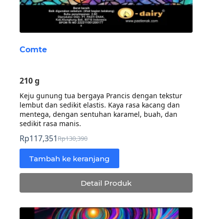
Comte
210 g
Keju gunung tua bergaya Prancis dengan tekstur
lembut dan sedikit elastis. Kaya rasa kacang dan
mentega, dengan sentuhan karamel, buah, dan
sedikit rasa manis.
Rp
117,351
Rp
130,390
Harga
Harga
aslinya
saat
Tambah ke keranjang
adalah:
ini
Rp130,390.
adalah:
Detail Produk
Rp117,351.