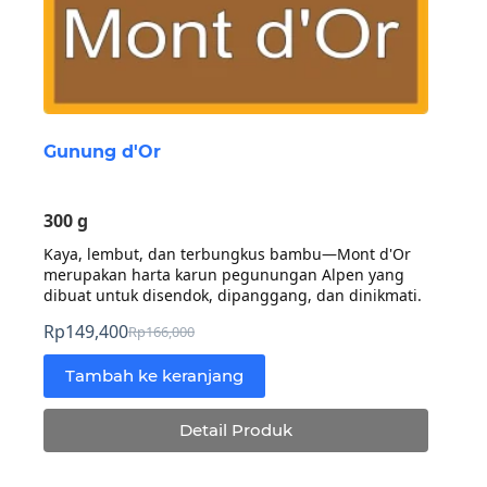
Gunung d'Or
300 g
Kaya, lembut, dan terbungkus bambu—Mont d'Or
merupakan harta karun pegunungan Alpen yang
dibuat untuk disendok, dipanggang, dan dinikmati.
Rp
149,400
Rp
166,000
Harga
Harga
aslinya
saat
Tambah ke keranjang
adalah:
ini
Rp166,000.
adalah:
Detail Produk
Rp149,400.