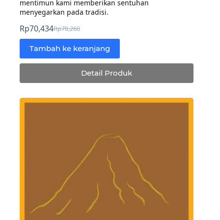
mentimun kami memberikan sentuhan
menyegarkan pada tradisi.
Rp
70,434
Rp
78,260
Harga
Harga
aslinya
saat
Tambah ke keranjang
adalah:
ini
Rp78,260.
adalah:
Detail Produk
Rp70,434.