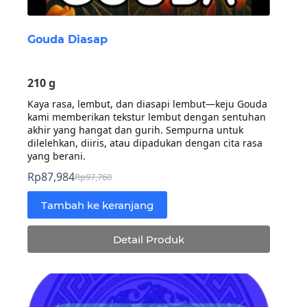
Gouda Diasap
210 g
Kaya rasa, lembut, dan diasapi lembut—keju Gouda
kami memberikan tekstur lembut dengan sentuhan
akhir yang hangat dan gurih. Sempurna untuk
dilelehkan, diiris, atau dipadukan dengan cita rasa
yang berani.
Rp
87,984
Rp
97,760
Harga
Harga
aslinya
saat
Tambah ke keranjang
adalah:
ini
Rp97,760.
adalah:
Detail Produk
Rp87,984.