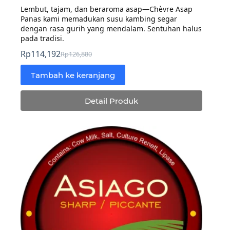
Lembut, tajam, dan beraroma asap—Chèvre Asap
Panas kami memadukan susu kambing segar
dengan rasa gurih yang mendalam. Sentuhan halus
pada tradisi.
Rp
114,192
Rp
126,880
Harga
Harga
aslinya
saat
Tambah ke keranjang
adalah:
ini
Rp126,880.
adalah:
Detail Produk
Rp114,192.