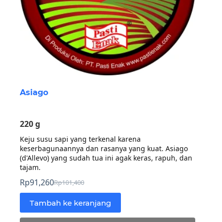
Asiago
220 g
Keju susu sapi yang terkenal karena
keserbagunaannya dan rasanya yang kuat. Asiago
(d'Allevo) yang sudah tua ini agak keras, rapuh, dan
tajam.
Rp
91,260
Rp
101,400
Harga
Harga
aslinya
saat
Tambah ke keranjang
adalah:
ini
Rp101,400.
adalah: