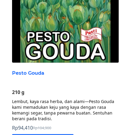
Pesto Gouda
210 g
Lembut, kaya rasa herba, dan alami—Pesto Gouda
kami memadukan keju yang kaya dengan rasa
kemangi segar, tanpa pewarna buatan. Sentuhan
berani pada tradisi.
Rp
94,410
Rp
104,900
Harga
Harga