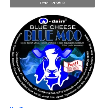
Detail Produk
Rp91,260.