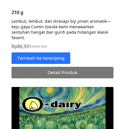
210 g
Lembut, lembut, dan diresapi biji jintan aromatik—
keju gaya Cumin Gouda kami menawarkan
sentuhan hangat dan gurih pada hidangan klasik
favorit.
Rp
86,931
Rp
96,590
Harga
Harga
aslinya
saat
Tambah ke keranjang
adalah:
ini
Rp96,590.
adalah:
Detail Produk
Rp86,931.