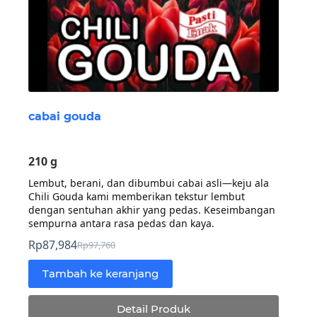
cabai gouda
210 g
Lembut, berani, dan dibumbui cabai asli—keju ala
Chili Gouda kami memberikan tekstur lembut
dengan sentuhan akhir yang pedas. Keseimbangan
sempurna antara rasa pedas dan kaya.
Rp
87,984
Rp
97,760
Harga
Harga
aslinya
saat
Tambah ke keranjang
adalah:
ini
Rp97,760.
adalah:
Detail Produk
Rp87,984.