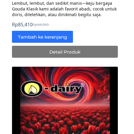
Lembut, lembut, dan sedikit manis—keju bergaya
Gouda Klasik kami adalah favorit abadi, cocok untuk
diiris, dilelehkan, atau dinikmati begitu saja.
Rp
85,410
Rp
94,900
Harga
Harga
aslinya
saat
Tambah ke keranjang
adalah:
ini
Rp94,900.
adalah:
Detail Produk
Rp85,410.