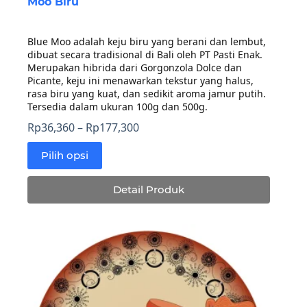
Moo Biru
Blue Moo adalah keju biru yang berani dan lembut,
dibuat secara tradisional di Bali oleh PT Pasti Enak.
Merupakan hibrida dari Gorgonzola Dolce dan
Picante, keju ini menawarkan tekstur yang halus,
rasa biru yang kuat, dan sedikit aroma jamur putih.
Tersedia dalam ukuran 100g dan 500g.
Rentang
Rp
36,360
–
Rp
177,300
harga:
Pilih opsi
Rp36,360
Produk
hingga
ini
Rp177,300
Detail Produk
memiliki
beberapa
varian.
Pilihan
ini
dapat
diambil
di