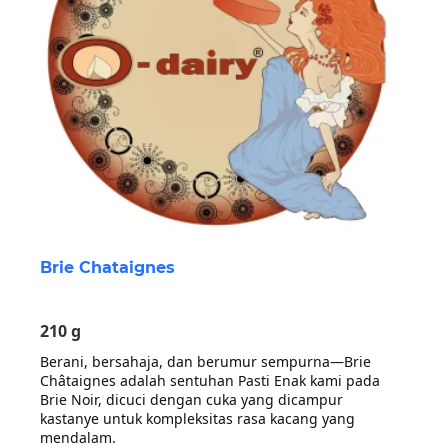
halaman
produk
Brie Chataignes
210 g
Berani, bersahaja, dan berumur sempurna—Brie
Châtaignes adalah sentuhan Pasti Enak kami pada
Brie Noir, dicuci dengan cuka yang dicampur
kastanye untuk kompleksitas rasa kacang yang
mendalam.