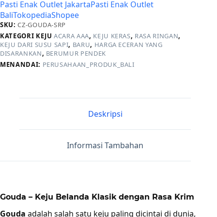
Pasti Enak Outlet Jakarta
Pasti Enak Outlet
Bali
Tokopedia
Shopee
SKU:
CZ-GOUDA-SRP
KATEGORI KEJU
ACARA AAA
,
KEJU KERAS
,
RASA RINGAN
,
KEJU DARI SUSU SAPI
,
BARU
,
HARGA ECERAN YANG
DISARANKAN
,
BERUMUR PENDEK
MENANDAI:
PERUSAHAAN_PRODUK_BALI
Deskripsi
Informasi Tambahan
Gouda – Keju Belanda Klasik dengan Rasa Krim
Gouda
adalah salah satu keju paling dicintai di dunia,