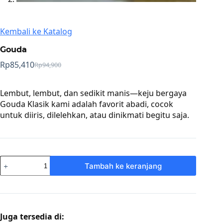
Kembali ke Katalog
Gouda
Rp
85,410
Rp
94,900
Harga
Harga
aslinya
saat
adalah:
ini
Lembut, lembut, dan sedikit manis—keju bergaya
Rp94,900.
adalah:
Gouda Klasik kami adalah favorit abadi, cocok
Rp85,410.
untuk diiris, dilelehkan, atau dinikmati begitu saja.
Kuantitas
Tambah ke keranjang
Gouda
Juga tersedia di: