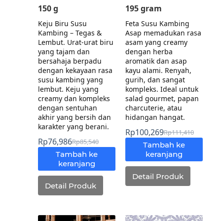
150 g
195 gram
Keju Biru Susu
Feta Susu Kambing
Kambing – Tegas &
Asap memadukan rasa
Lembut. Urat-urat biru
asam yang creamy
yang tajam dan
dengan herba
bersahaja berpadu
aromatik dan asap
dengan kekayaan rasa
kayu alami. Renyah,
susu kambing yang
gurih, dan sangat
lembut. Keju yang
kompleks. Ideal untuk
creamy dan kompleks
salad gourmet, papan
dengan sentuhan
charcuterie, atau
akhir yang bersih dan
hidangan hangat.
karakter yang berani.
Rp
100,269
Rp
111,410
Rp
76,986
Rp
85,540
Tambah ke
Tambah ke
keranjang
keranjang
Detail Produk
Detail Produk