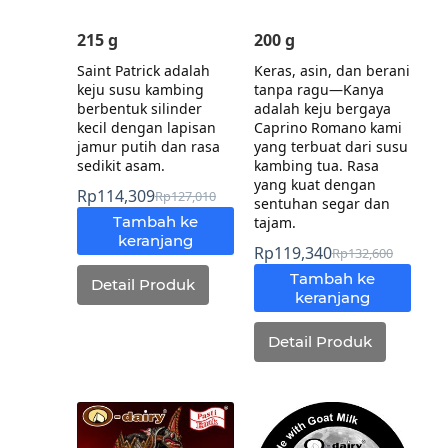
215 g
200 g
Saint Patrick adalah
Keras, asin, dan berani
keju susu kambing
tanpa ragu—Kanya
berbentuk silinder
adalah keju bergaya
kecil dengan lapisan
Caprino Romano kami
jamur putih dan rasa
yang terbuat dari susu
sedikit asam.
kambing tua. Rasa
yang kuat dengan
Rp
114,309
Rp
127,010
sentuhan segar dan
Tambah ke
tajam.
keranjang
Rp
119,340
Rp
132,600
Tambah ke
Detail Produk
keranjang
Detail Produk