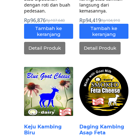
dengan roti dan buah
langsung dari
pedesaan.
kemasannya.
Rp
96,876
Rp
94,419
Rp
107,640
Rp
104,910
Tambah ke
Tambah ke
keranjang
keranjang
Detail Produk
Detail Produk
Keju Kambing
Daging Kambing
Biru
Asap Feta