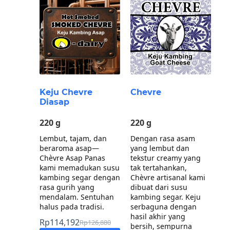
Keju Chevre
Chevre
Diasap
220 g
220 g
Lembut, tajam, dan
Dengan rasa asam
beraroma asap—
yang lembut dan
Chèvre Asap Panas
tekstur creamy yang
kami memadukan susu
tak tertahankan,
kambing segar dengan
Chèvre artisanal kami
rasa gurih yang
dibuat dari susu
mendalam. Sentuhan
kambing segar. Keju
halus pada tradisi.
serbaguna dengan
hasil akhir yang
Rp
114,192
Rp
126,880
bersih, sempurna