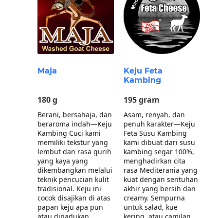
Maja
Keju Feta
Kambing
180 g
195 gram
Berani, bersahaja, dan
Asam, renyah, dan
beraroma indah—Keju
penuh karakter—Keju
Kambing Cuci kami
Feta Susu Kambing
memiliki tekstur yang
kami dibuat dari susu
lembut dan rasa gurih
kambing segar 100%,
yang kaya yang
menghadirkan cita
dikembangkan melalui
rasa Mediterania yang
teknik pencucian kulit
kuat dengan sentuhan
tradisional. Keju ini
akhir yang bersih dan
cocok disajikan di atas
creamy. Sempurna
papan keju apa pun
untuk salad, kue
atau dipadukan
kering, atau camilan