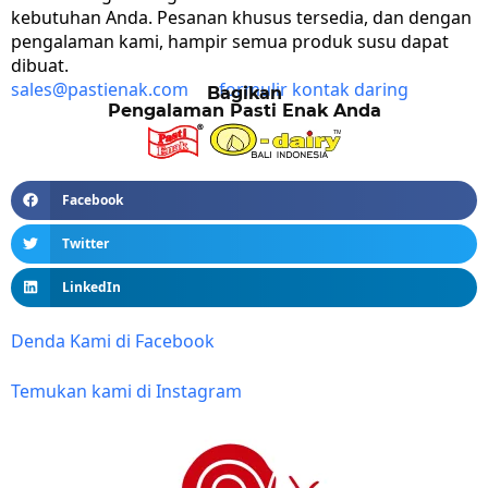
kebutuhan Anda. Pesanan khusus tersedia, dan dengan
pengalaman kami, hampir semua produk susu dapat
dibuat.
sales@pastienak.com
formulir kontak daring
Bagikan
Pengalaman Pasti Enak Anda
Facebook
Twitter
LinkedIn
Denda Kami di Facebook
Temukan kami di Instagram