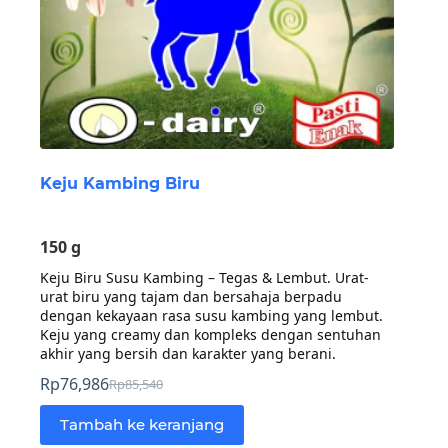
Keju Kambing Biru
150 g
Keju Biru Susu Kambing – Tegas & Lembut. Urat-
urat biru yang tajam dan bersahaja berpadu
dengan kekayaan rasa susu kambing yang lembut.
Keju yang creamy dan kompleks dengan sentuhan
akhir yang bersih dan karakter yang berani.
Rp
76,986
Rp
85,540
Harga
Harga
aslinya
saat
Tambah ke keranjang
adalah:
ini