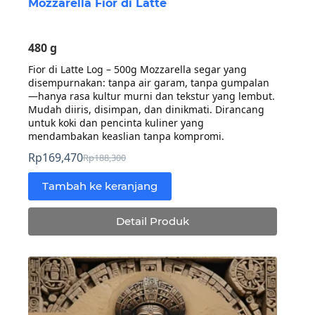
Mozzarella Fior di Latte
480 g
Fior di Latte Log – 500g Mozzarella segar yang
disempurnakan: tanpa air garam, tanpa gumpalan
—hanya rasa kultur murni dan tekstur yang lembut.
Mudah diiris, disimpan, dan dinikmati. Dirancang
untuk koki dan pencinta kuliner yang
mendambakan keaslian tanpa kompromi.
Rp
169,470
Rp
188,300
Harga
Harga
aslinya
saat
Tambah ke keranjang
adalah:
ini
Rp188,300.
adalah:
Detail Produk
Rp169,470.