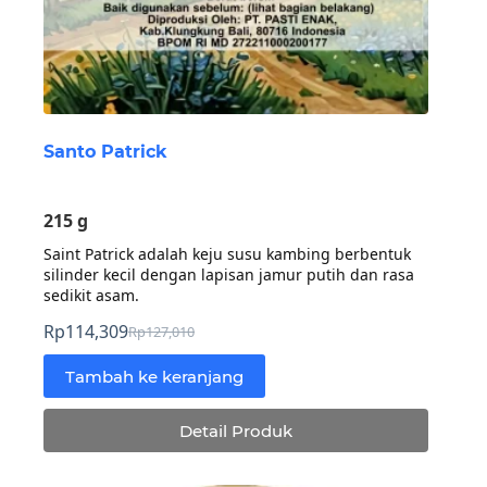
Santo Patrick
215 g
Saint Patrick adalah keju susu kambing berbentuk
silinder kecil dengan lapisan jamur putih dan rasa
sedikit asam.
Rp
114,309
Rp
127,010
Harga
Harga
aslinya
saat
Tambah ke keranjang
adalah:
ini
Rp127,010.
adalah:
Detail Produk
Rp114,309.