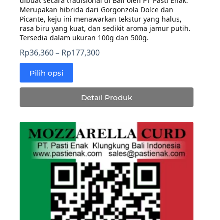
dibuat secara tradisional di Bali oleh PT Pasti Enak.
Merupakan hibrida dari Gorgonzola Dolce dan
Picante, keju ini menawarkan tekstur yang halus,
rasa biru yang kuat, dan sedikit aroma jamur putih.
Tersedia dalam ukuran 100g dan 500g.
Rentang
Rp
36,360
–
Rp
177,300
harga:
Pilih opsi
Rp36,360
Produk
hingga
ini
Rp177,300
Detail Produk
memiliki
beberapa
varian.
Pilihan
ini
dapat
diambil
di
halaman
produk