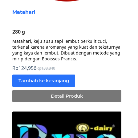
Matahari
280 g
Matahari, keju susu sapi lembut berkulit cuci,
terkenal karena aromanya yang kuat dan teksturnya
yang kaya dan lembut. Dibuat dengan metode yang
mirip dengan Epoisses Prancis.
Rp
124,956
Rp
138,840
Harga
Harga
aslinya
saat
Tambah ke keranjang
adalah:
ini
Rp138,840.
adalah:
Detail Produk
Rp124,956.