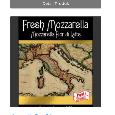
Detail Produk
Rp354,240.