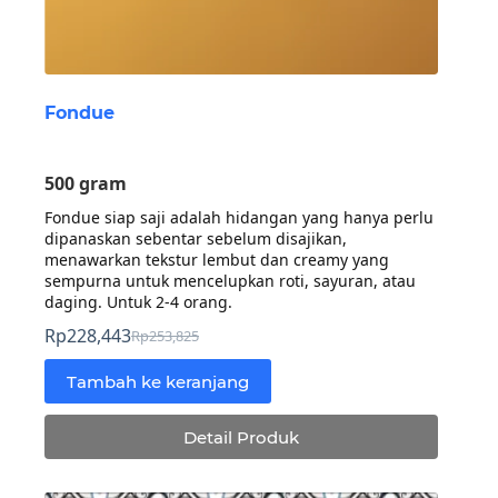
Fondue
500 gram
Fondue siap saji adalah hidangan yang hanya perlu
dipanaskan sebentar sebelum disajikan,
menawarkan tekstur lembut dan creamy yang
sempurna untuk mencelupkan roti, sayuran, atau
daging. Untuk 2-4 orang.
Rp
228,443
Rp
253,825
Harga
Harga
aslinya
saat
Tambah ke keranjang
adalah:
ini
Rp253,825.
adalah:
Detail Produk
Rp228,443.