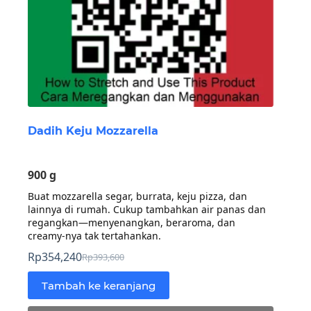
Dadih Keju Mozzarella
900 g
Buat mozzarella segar, burrata, keju pizza, dan
lainnya di rumah. Cukup tambahkan air panas dan
regangkan—menyenangkan, beraroma, dan
creamy-nya tak tertahankan.
Rp
354,240
Rp
393,600
Harga
Harga
aslinya
saat
Tambah ke keranjang
adalah:
ini
Rp393,600.
adalah: