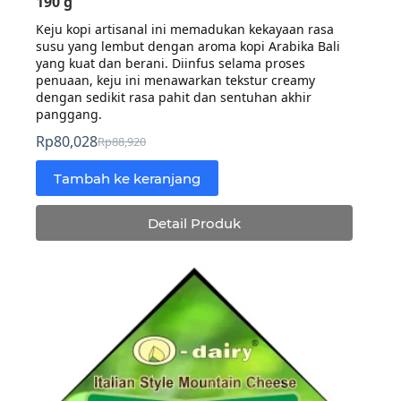
190 g
Keju kopi artisanal ini memadukan kekayaan rasa
susu yang lembut dengan aroma kopi Arabika Bali
yang kuat dan berani. Diinfus selama proses
penuaan, keju ini menawarkan tekstur creamy
dengan sedikit rasa pahit dan sentuhan akhir
panggang.
Rp
80,028
Rp
88,920
Harga
Harga
aslinya
saat
Tambah ke keranjang
adalah:
ini
Rp88,920.
adalah:
Detail Produk
Rp80,028.