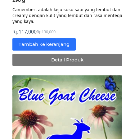
Camembert adalah keju susu sapi yang lembut dan
creamy dengan kulit yang lembut dan rasa mentega
yang kaya.
Rp
117,000
Rp
130,000
Harga
Harga
aslinya
saat
Tambah ke keranjang
adalah:
ini
Rp130,000.
adalah:
Detail Produk
Rp117,000.