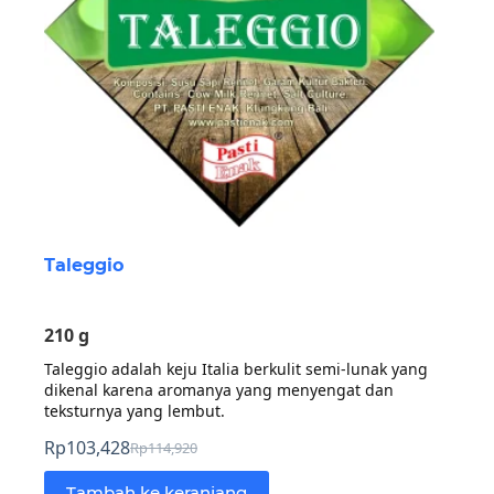
Taleggio
210 g
Taleggio adalah keju Italia berkulit semi-lunak yang
dikenal karena aromanya yang menyengat dan
teksturnya yang lembut.
Rp
103,428
Rp
114,920
Harga
Harga
aslinya
saat
Tambah ke keranjang