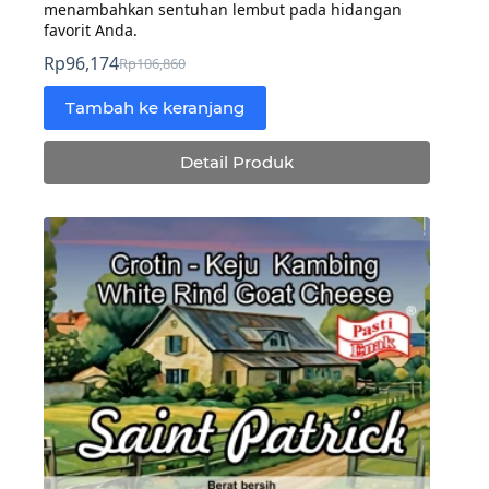
menambahkan sentuhan lembut pada hidangan
favorit Anda.
Rp
96,174
Rp
106,860
Harga
Harga
aslinya
saat
Tambah ke keranjang
adalah:
ini
Rp106,860.
adalah:
Detail Produk
Rp96,174.