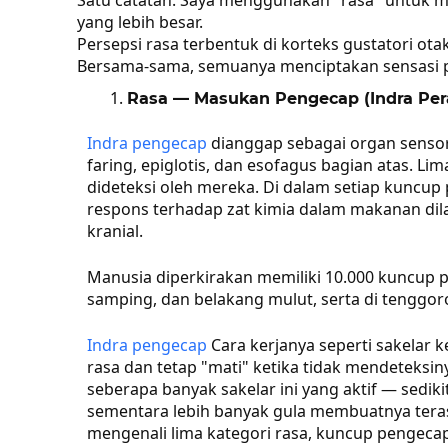
yang lebih besar.
Persepsi rasa terbentuk di korteks gustatori otak
Bersama-sama, semuanya menciptakan sensasi pr
Rasa — Masukan Pengecap (Indra Per
Indra pengecap
dianggap sebagai organ sensorik 
faring, epiglotis, dan esofagus bagian atas. L
dideteksi oleh mereka. Di dalam setiap kuncup 
respons terhadap zat kimia dalam makanan dila
kranial.
Manusia diperkirakan memiliki 10.000 kuncup pen
samping, dan belakang mulut, serta di tenggor
Indra pengecap
Cara kerjanya seperti sakelar k
rasa dan tetap "mati" ketika tidak mendeteksi
seberapa banyak sakelar ini yang aktif — sedi
sementara lebih banyak gula membuatnya tera
mengenali lima kategori rasa, kuncup pengeca