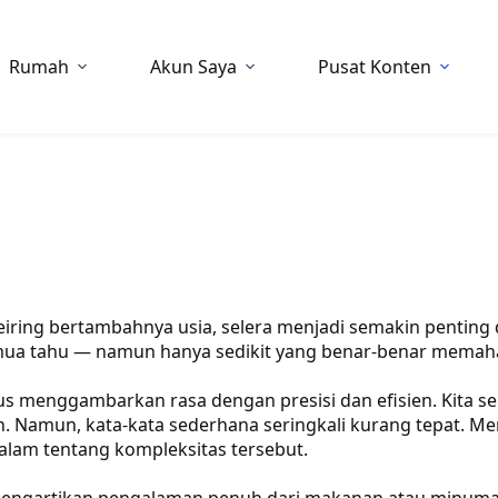
Rumah
Akun Saya
Pusat Konten
eiring bertambahnya usia, selera menjadi semakin penting 
semua tahu — namun hanya sedikit yang benar-benar memah
harus menggambarkan rasa dengan presisi dan efisien. Kita 
n. Namun, kata-kata sederhana seringkali kurang tepat. Men
am tentang kompleksitas tersebut.
mengartikan pengalaman penuh dari makanan atau minuman