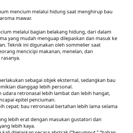
mum mencium melalui hidung saat menghirup bau
i aroma mawar.
cium melalui bagian belakang hidung, dari dalam
oma yang mudah menguap dilepaskan dan masuk ke
. Teknik ini digunakan oleh sommelier saat
eseorang mencicipi makanan, menelan, dan
rasanya.
perlakukan sebagai objek eksternal, sedangkan bau
emikian dianggap lebih personal.
 udara retronasal lebih lambat dan lebih hangat,
capai epitel penciuman.
h cepat; bau retronasal bertahan lebih lama selama
bung lebih erat dengan masukan gustatori dan
yang lebih kaya.
 kali dijelaskan secara abstrak (“berumput,” “bahan