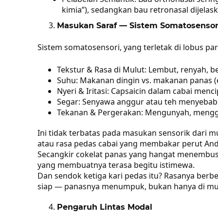
kimia”), sedangkan bau retronasal dijelaska
Masukan Saraf — Sistem Somatosensor
Sistem somatosensori, yang terletak di lobus pari
Tekstur & Rasa di Mulut: Lembut, renyah, ber
Suhu: Makanan dingin vs. makanan panas (es
Nyeri & Iritasi: Capsaicin dalam cabai menc
Segar: Senyawa anggur atau teh menyebabk
Tekanan & Pergerakan: Mengunyah, menggi
Ini tidak terbatas pada masukan sensorik dari m
atau rasa pedas cabai yang membakar perut And
Secangkir cokelat panas yang hangat menembus
yang membuatnya terasa begitu istimewa.
Dan sendok ketiga kari pedas itu? Rasanya berb
siap — panasnya menumpuk, bukan hanya di mulut
Pengaruh Lintas Modal