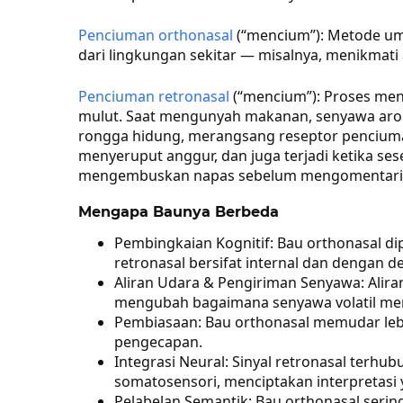
Penciuman orthonasal
(“mencium”): Metode u
dari lingkungan sekitar — misalnya, menikmat
Penciuman retronasal
(“mencium”): Proses men
mulut. Saat mengunyah makanan, senyawa ar
rongga hidung, merangsang reseptor penciuman
menyeruput anggur, dan juga terjadi ketika s
mengembuskan napas sebelum mengomentari 
Mengapa Baunya Berbeda
Pembingkaian Kognitif: Bau orthonasal di
retronasal bersifat internal dan dengan d
Aliran Udara & Pengiriman Senyawa: Aliran
mengubah bagaimana senyawa volatil men
Pembiasaan: Bau orthonasal memudar lebi
pengecapan.
Integrasi Neural: Sinyal retronasal terhu
somatosensori, menciptakan interpretasi 
Pelabelan Semantik: Bau orthonasal sering