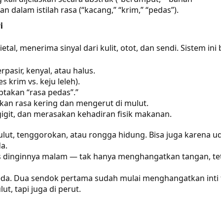
n dalam istilah rasa (“kacang,” “krim,” “pedas”).
i
etal, menerima sinyal dari kulit, otot, dan sendi. Sistem ini
pasir, kenyal, atau halus.
 krim vs. keju leleh).
iptakan “rasa pedas”.”
an rasa kering dan mengerut di mulut.
git, dan merasakan kehadiran fisik makanan.
ulut, tenggorokan, atau rongga hidung. Bisa juga karena u
a.
 dinginnya malam — tak hanya menghangatkan tangan, teta
eda. Dua sendok pertama sudah mulai menghangatkan inti 
, tapi juga di perut.