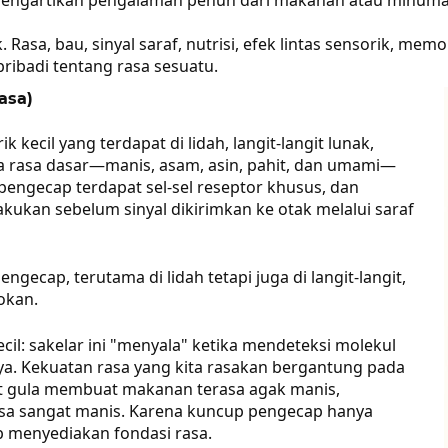
. Rasa, bau, sinyal saraf, nutrisi, efek lintas sensorik, me
ibadi tentang rasa sesuatu.
asa)
kecil yang terdapat di lidah, langit-langit lunak,
ima rasa dasar—manis, asam, asin, pahit, dan umami—
pengecap terdapat sel-sel reseptor khusus, dan
kukan sebelum sinyal dikirimkan ke otak melalui saraf
gecap, terutama di lidah tetapi juga di langit-langit,
okan.
ecil: sakelar ini "menyala" ketika mendeteksi molekul
nya. Kekuatan rasa yang kita rasakan bergantung pada
kit gula membuat makanan terasa agak manis,
sa sangat manis. Karena kuncup pengecap hanya
p menyediakan fondasi rasa.