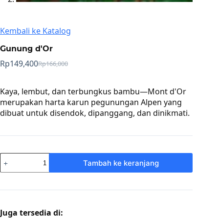
Kembali ke Katalog
Gunung d'Or
Rp
149,400
Rp
166,000
Harga
Harga
aslinya
saat
adalah:
ini
Kaya, lembut, dan terbungkus bambu—Mont d'Or
Rp166,000.
adalah:
merupakan harta karun pegunungan Alpen yang
Rp149,400.
dibuat untuk disendok, dipanggang, dan dinikmati.
Kuantitas
Tambah ke keranjang
Mont
d’Or
Juga tersedia di: