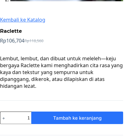
Kembali ke Katalog
Raclette
Rp
106,704
Rp
118,560
Harga
Harga
aslinya
saat
adalah:
ini
Lembut, lembut, dan dibuat untuk meleleh—keju
Rp118,560.
adalah:
bergaya Raclette kami menghadirkan cita rasa yang
Rp106,704.
kaya dan tekstur yang sempurna untuk
dipanggang, dikerok, atau dilapiskan di atas
hidangan lezat.
Kuantitas
Tambah ke keranjang
Raclette