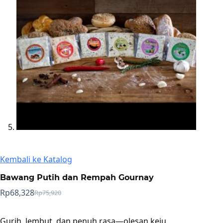
Kembali ke Katalog
Bawang Putih dan Rempah Gournay
Rp
68,328
Rp
75,920
Harga
Harga
aslinya
saat
adalah:
ini
Gurih, lembut, dan penuh rasa—olesan keju