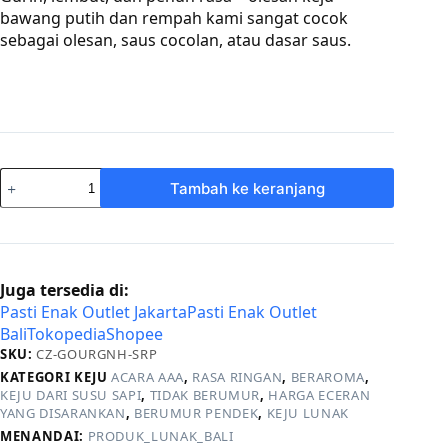
Rp75,920.
adalah:
bawang putih dan rempah kami sangat cocok
Rp68,328.
sebagai olesan, saus cocolan, atau dasar saus.
Kuantitas
Tambah ke keranjang
Gournay
Garlic
and
Herb
Juga tersedia di:
Pasti Enak Outlet Jakarta
Pasti Enak Outlet
Bali
Tokopedia
Shopee
SKU:
CZ-GOURGNH-SRP
KATEGORI KEJU
ACARA AAA
,
RASA RINGAN
,
BERAROMA
,
KEJU DARI SUSU SAPI
,
TIDAK BERUMUR
,
HARGA ECERAN
YANG DISARANKAN
,
BERUMUR PENDEK
,
KEJU LUNAK
MENANDAI:
PRODUK_LUNAK_BALI