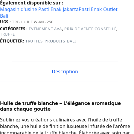
Également disponible sur :
ml
Magasin d'usine Pasti Enak Jakarta
Pasti Enak Outlet
Bali
UGS :
TRF-HUILE W-ML-250
CATÉGORIES :
ÉVÉNEMENT AAA
,
PRIX DE VENTE CONSEILLÉ
,
TRUFFE
ÉTIQUETER:
TRUFFES_PRODUITS_BALI
Description
Huile de truffe blanche – L’élégance aromatique
dans chaque goutte
Sublimez vos créations culinaires avec l'huile de truffe
blanche, une huile de finition luxueuse infusée de l'arôme
incomparable de la truffe blanche. Élaborée avec soin par