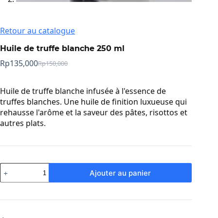
Retour au catalogue
Huile de truffe blanche 250 ml
Rp
135,000
Rp
150,000
Prix
Prix
initial
actuel
:
:
Huile de truffe blanche infusée à l'essence de
Rp150,000.
Rp135,000.
truffes blanches. Une huile de finition luxueuse qui
rehausse l'arôme et la saveur des pâtes, risottos et
autres plats.
quantité
Ajouter au panier
de
White
Truffle
Oil
250