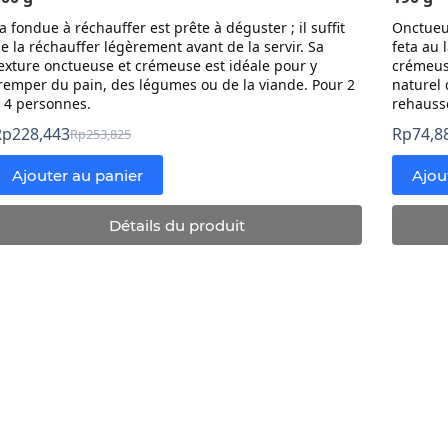
a fondue à réchauffer est prête à déguster ; il suffit
Onctueu
e la réchauffer légèrement avant de la servir. Sa
feta au 
exture onctueuse et crémeuse est idéale pour y
crémeus
remper du pain, des légumes ou de la viande. Pour 2
naturel 
 4 personnes.
rehausse
Rp
228,443
Rp
74,8
Rp
253,825
Prix
Prix
initial
actuel
Ajouter au panier
Ajou
:
:
Rp253,825.
Rp228,443.
Détails du produit