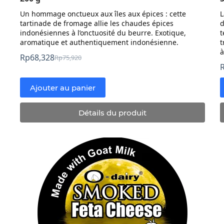
Un hommage onctueux aux îles aux épices : cette
L
tartinade de fromage allie les chaudes épices
d
indonésiennes à l’onctuosité du beurre. Exotique,
t
aromatique et authentiquement indonésienne.
t
à
Rp
68,328
Rp
75,920
Prix
Prix
initial
actuel
:
:
Ajouter au panier
Rp75,920.
Rp68,328.
Détails du produit