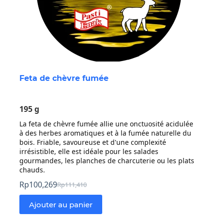
Feta de chèvre fumée
195 g
La feta de chèvre fumée allie une onctuosité acidulée
à des herbes aromatiques et à la fumée naturelle du
bois. Friable, savoureuse et d'une complexité
irrésistible, elle est idéale pour les salades
gourmandes, les planches de charcuterie ou les plats
chauds.
Rp
100,269
Rp
111,410
Prix
Prix
initial
actuel
Ajouter au panier
:
: