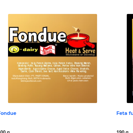
Fondue
Feta 
500 g
190 g