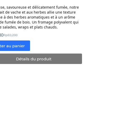
se, savoureuse et délicatement fumée, notre
lait de vache et aux herbes allie une texture
e à des herbes aromatiques et à un arôme
de fumée de bois. Un fromage polyvalent qui
 salades, wraps et plats chauds.
80
Rp
83,200
Prix
Prix
initial
actuel
ter au panier
:
:
Rp83,200.
Rp74,880.
Détails du produit