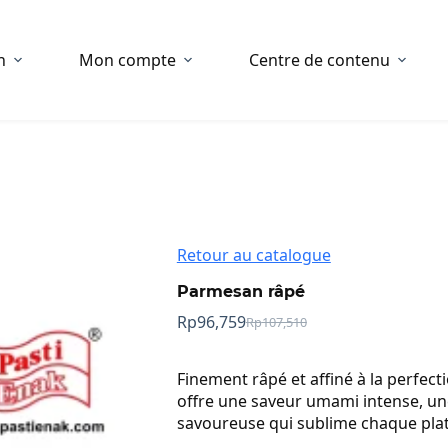
n
Mon compte
Centre de contenu
Retour au catalogue
Parmesan râpé
Rp
96,759
Rp
107,510
Prix
Prix
initial
actuel
:
:
Finement râpé et affiné à la perfec
Rp107,510.
Rp96,759.
offre une saveur umami intense, une
savoureuse qui sublime chaque plat