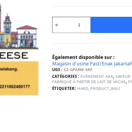
quantité
de
Grated
Parmesan
Également disponible sur :
Magasin d'usine Pasti Enak Jakarta
P
UGS :
CZ-GPARM-SRP
CATÉGORIES :
ÉVÉNEMENT AAA
,
SAVEUR 
FABRIQUÉ À PARTIR DE LAIT DE VACHE
,
P
ÉTIQUETER:
HARD_PRODUCT_BALI