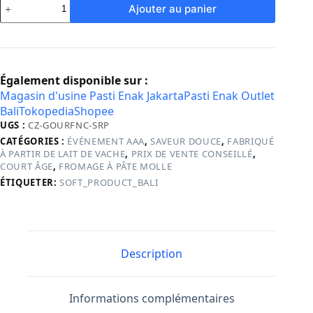
quantité
Ajouter au panier
de
Gournay
Feta
and
Cucumber
Également disponible sur :
Magasin d'usine Pasti Enak Jakarta
Pasti Enak Outlet
Bali
Tokopedia
Shopee
UGS :
CZ-GOURFNC-SRP
CATÉGORIES :
ÉVÉNEMENT AAA
,
SAVEUR DOUCE
,
FABRIQUÉ
À PARTIR DE LAIT DE VACHE
,
PRIX DE VENTE CONSEILLÉ
,
COURT ÂGE
,
FROMAGE À PÂTE MOLLE
ÉTIQUETER:
SOFT_PRODUCT_BALI
Description
Informations complémentaires