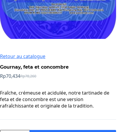
Retour au catalogue
Gournay, feta et concombre
Rp
70,434
Rp
78,260
Prix
Prix
initial
actuel
:
:
Fraîche, crémeuse et acidulée, notre tartinade de
Rp78,260.
Rp70,434.
feta et de concombre est une version
rafraîchissante et originale de la tradition.